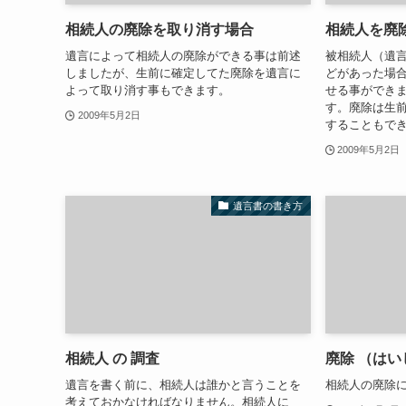
相続人の廃除を取り消す場合
相続人を廃
遺言によって相続人の廃除ができる事は前述
被相続人（遺
しましたが、生前に確定してた廃除を遺言に
どがあった場
よって取り消す事もできます。
せる事ができ
す。廃除は生
2009年5月2日
することもで
2009年5月2日
遺言書の書き方
相続人 の 調査
廃除 （はい
遺言を書く前に、相続人は誰かと言うことを
相続人の廃除
考えておかなければなりません。相続人に