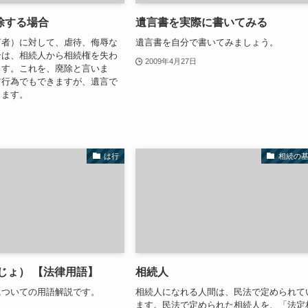
除する場合
遺言書を実際に書いてみる
言者）に対して、虐待、侮辱な
遺言書を自分で書いてみましょう。
合は、相続人から相続権を失わ
2009年4月27日
ます。これを、廃除と言いま
前行為でもできますが、遺言で
きます。
は行
相続の
じょ） 【法律用語】
相続人
についての用語解説です。
相続人になれる人間は、民法で定められて
ます。民法で定められた相続人を、「法定